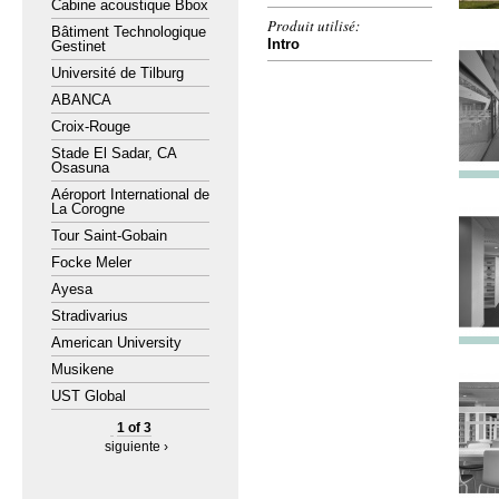
Cabine acoustique Bbox
Produit utilisé:
Bâtiment Technologique
Intro
Gestinet
Université de Tilburg
ABANCA
Croix-Rouge
Stade El Sadar, CA
Osasuna
Aéroport International de
La Corogne
Tour Saint-Gobain
Focke Meler
Ayesa
Stradivarius
American University
Musikene
UST Global
1 of 3
siguiente ›