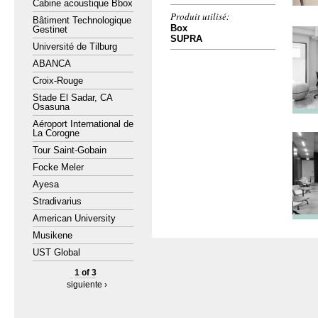
Cabine acoustique Bbox
Produit utilisé:
Bâtiment Technologique
Box
Gestinet
SUPRA
Université de Tilburg
ABANCA
Croix-Rouge
Stade El Sadar, CA
Osasuna
Aéroport International de
La Corogne
Tour Saint-Gobain
Focke Meler
Ayesa
Stradivarius
American University
Musikene
UST Global
1 of 3
siguiente ›