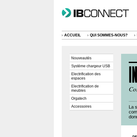
ACCUEIL
QUI SOMMES-NOUS?
Nouveautés
Système chargeur USB
Electrification des
espaces
Electrification de
Co
meubles
Orgatech
Accessoires
La s
com
don
DE