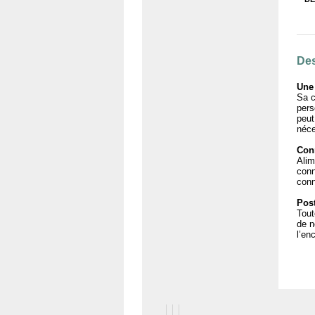
Produ
Des
Une 
Sa c
pers
peut
néce
Con
Alim
conn
conn
Post
Tout
de n
l’en