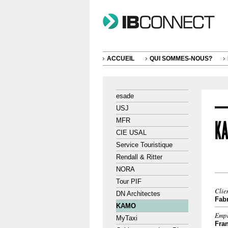
ACCUEIL
QUI SOMMES-NOUS?
esade
USJ
MFR
CIE USAL
Service Touristique
Rendall & Ritter
NORA
Tour PIF
Clie
DN Architectes
Fabr
KAMO
Emp
MyTaxi
Fra