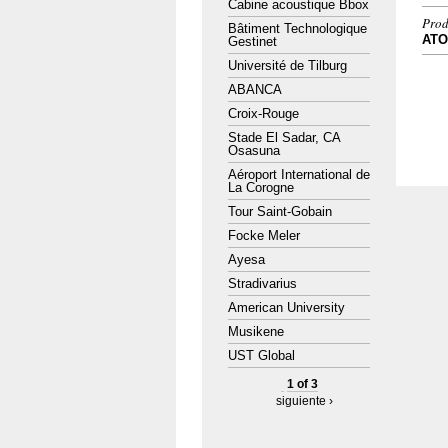
Cabine acoustique Bbox
Prod
Bâtiment Technologique
AT
Gestinet
Université de Tilburg
ABANCA
Croix-Rouge
Stade El Sadar, CA
Osasuna
Aéroport International de
La Corogne
Tour Saint-Gobain
Focke Meler
Ayesa
Stradivarius
American University
Musikene
UST Global
1 of 3
siguiente ›