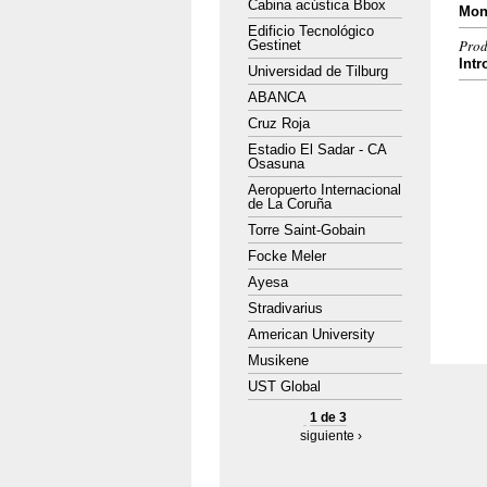
Cabina acústica Bbox
Mon
Edificio Tecnológico
Prod
Gestinet
Intr
Universidad de Tilburg
ABANCA
Cruz Roja
Estadio El Sadar - CA
Osasuna
Aeropuerto Internacional
de La Coruña
Torre Saint-Gobain
Focke Meler
Ayesa
Stradivarius
American University
Musikene
UST Global
1 de 3
siguiente ›