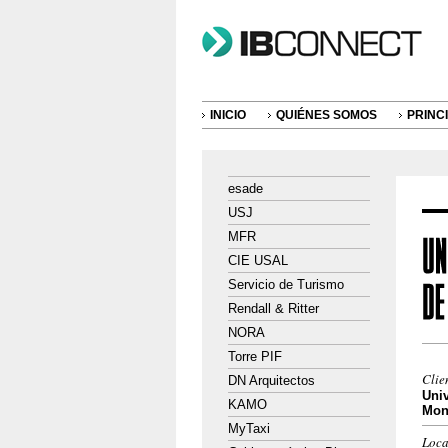
INICIO
QUIÉNES SOMOS
PRINC
esade
USJ
MFR
CIE USAL
Servicio de Turismo
Rendall & Ritter
NORA
Torre PIF
Clie
DN Arquitectos
Uni
KAMO
Mon
MyTaxi
Loca