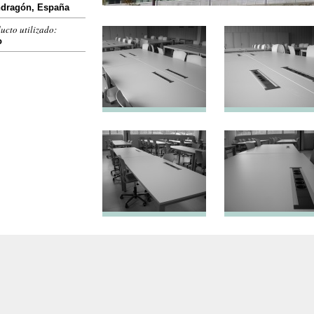
dragón, España
ucto utilizado:
o