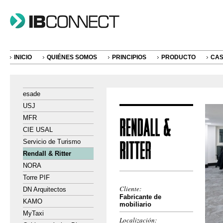
INICIO
QUIÉNES SOMOS
PRINCIPIOS
PRODUCTO
CAS
esade
USJ
MFR
CIE USAL
Servicio de Turismo
Rendall & Ritter
NORA
Torre PIF
Cliente:
DN Arquitectos
Fabricante de
KAMO
mobiliario
MyTaxi
Localización: