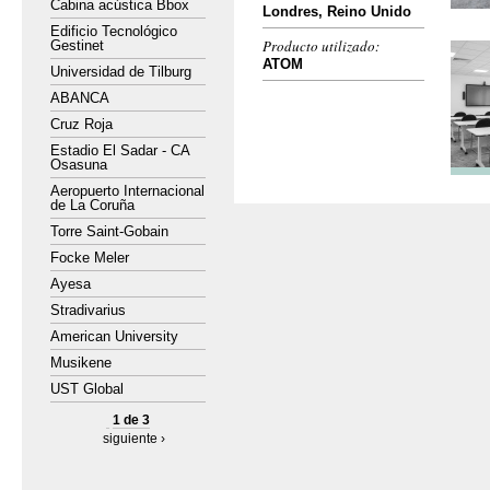
Cabina acústica Bbox
Londres, Reino Unido
Edificio Tecnológico
Producto utilizado:
Gestinet
ATOM
Universidad de Tilburg
ABANCA
Cruz Roja
Estadio El Sadar - CA
Osasuna
Aeropuerto Internacional
de La Coruña
Torre Saint-Gobain
Focke Meler
Ayesa
Stradivarius
American University
Musikene
UST Global
1 de 3
siguiente ›