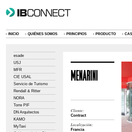
INICIO
QUIÉNES SOMOS
PRINCIPIOS
PRODUCTO
CAS
esade
USJ
MFR
CIE USAL
Servicio de Turismo
Rendall & Ritter
NORA
Torre PIF
Cliente:
DN Arquitectos
Contract
KAMO
Localización:
MyTaxi
Francia