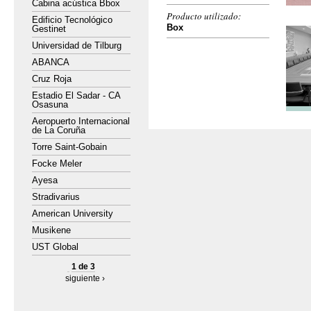
Cabina acústica Bbox
Producto utilizado:
Edificio Tecnológico
Box
Gestinet
Universidad de Tilburg
ABANCA
Cruz Roja
Estadio El Sadar - CA
Osasuna
Aeropuerto Internacional
de La Coruña
Torre Saint-Gobain
Focke Meler
Ayesa
Stradivarius
American University
Musikene
UST Global
1 de 3
siguiente ›