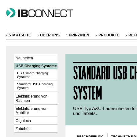
STARTSEITE
ÜBER UNS
PRINZIPIEN
PRODUKTE
REF
Neuheiten
USB Charging Systeme
USB Smart Charging
Systeme
Standard USB Charging
System
Elektrifizierung von
Räumen
USB Typ A&C-Ladeeinheiten fü
Elektrifizierung von
Mobiliar
und Tablets.
Orgatech
Zubehör
BESCHREIBUNG
TECHNISCHE D