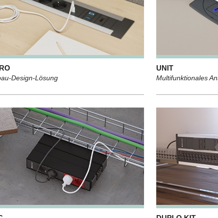
TRO
UNIT
bau-Design-Lösung
Multifunktionales A
C
DUPLO KIT