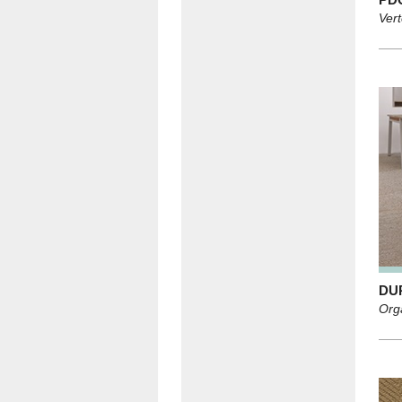
Vert
DU
Org