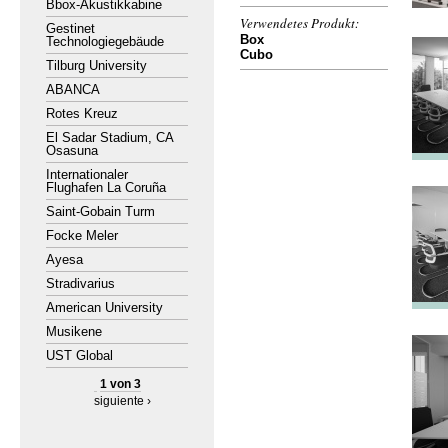
Bbox-Akustikkabine
Verwendetes Produkt:
Gestinet
Box
Technologiegebäude
Cubo
Tilburg University
ABANCA
Rotes Kreuz
El Sadar Stadium, CA
Osasuna
Internationaler
Flughafen La Coruña
Saint-Gobain Turm
Focke Meler
Ayesa
Stradivarius
American University
Musikene
UST Global
1 von 3
siguiente ›