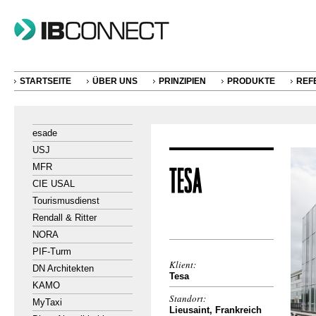
STARTSEITE
ÜBER UNS
PRINZIPIEN
PRODUKTE
REF
esade
USJ
MFR
CIE USAL
Tourismusdienst
Rendall & Ritter
NORA
PIF-Turm
Klient:
DN Architekten
Tesa
KAMO
Standort:
MyTaxi
Lieusaint, Frankreich