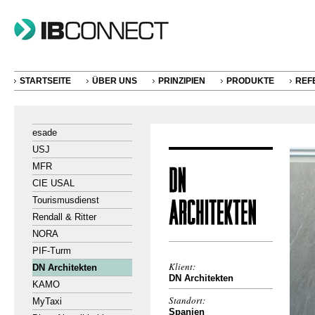
STARTSEITE
ÜBER UNS
PRINZIPIEN
PRODUKTE
REF
esade
USJ
MFR
CIE USAL
Tourismusdienst
Rendall & Ritter
NORA
PIF-Turm
Klient:
DN Architekten
DN Architekten
KAMO
Standort:
MyTaxi
Spanien