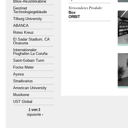
Bbox-Akustikkabine
Verwendetes Produkt:
Gestinet
Technologiegebäude
Box
ORBIT
Tilburg University
ABANCA
Rotes Kreuz
El Sadar Stadium, CA
Osasuna
Internationaler
Flughafen La Coruña
Saint-Gobain Turm
Focke Meler
Ayesa
Stradivarius
American University
Musikene
UST Global
1 von 3
siguiente ›