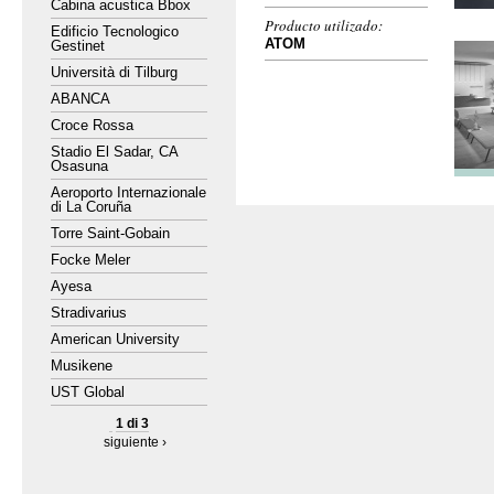
Cabina acustica Bbox
Producto utilizado:
Edificio Tecnologico
ATOM
Gestinet
Università di Tilburg
ABANCA
Croce Rossa
Stadio El Sadar, CA
Osasuna
Aeroporto Internazionale
di La Coruña
Torre Saint-Gobain
Focke Meler
Ayesa
Stradivarius
American University
Musikene
UST Global
1 di 3
siguiente ›