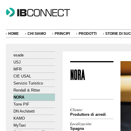
HOME
CHI SIAMO
PRINCIPI
PRODOTTI
STORIE DI SU
esade
USJ
MFR
CIE USAL
Servizio Turistico
Rendall & Ritter
NORA
Torre PIF
Cliente:
DN Architetti
Produttore di arredi
KAMO
Localización:
MyTaxi
Spagna