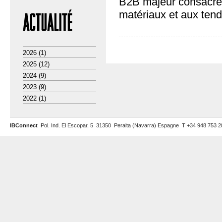
B2B majeur consacré 
matériaux et aux ten
2026
(1)
2025
(12)
2024
(9)
2023
(9)
2022
(1)
IBConnect
Pol. Ind. El Escopar, 5 31350 Peralta (Navarra) Espagne T +34 948 753 