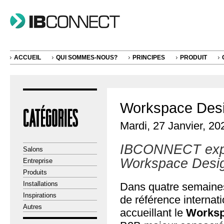
ACCUEIL
QUI SOMMES-NOUS?
PRINCIPES
PRODUIT
Workspace Des
Mardi, 27 Janvier, 20
IBCONNECT expos
Salons
Workspace Desi
Entreprise
Produits
Installations
Dans quatre semaines
Inspirations
de référence internat
Autres
accueillant le
Worksp