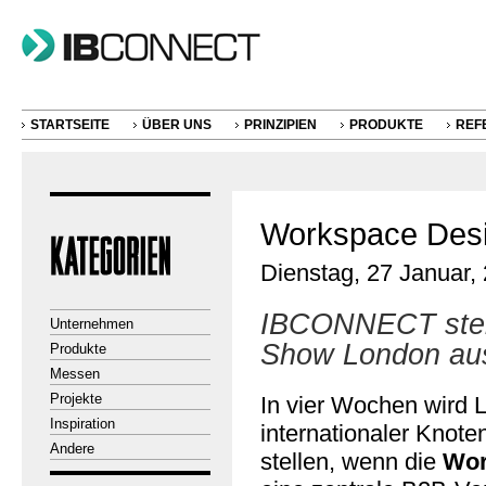
STARTSEITE
ÜBER UNS
PRINZIPIEN
PRODUKTE
REF
Workspace Des
Dienstag, 27 Januar,
IBCONNECT stell
Unternehmen
Show London au
Produkte
Messen
Projekte
In vier Wochen wird 
Inspiration
internationaler Knote
Andere
stellen, wenn die
Wor